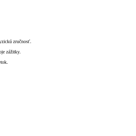
fyzickú zručnosť.
je zážitky.
etok.