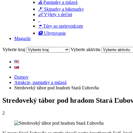
⛪
Pamiatky a múzeá
🎿
Skiparky a bikeparky
👶
Výlety s deťmi
☂️
Túry so sprievodcom
🏨
Ubytovanie
Magazín
Vyberte kraj
Vyberte aktivitu
Domov
Atrakcie, pamiatky a múzeá
Stredoveký tábor pod hradom Stará Ľubovňa
Stredoveký tábor pod hradom Stará Ľubo
2