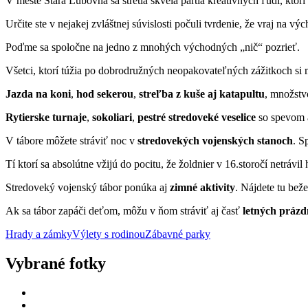
V meste Stará Ľubovňa sa stretla skvelá partia kreatívnych ľudí, kto
Určite ste v nejakej zvláštnej súvislosti počuli tvrdenie, že vraj na výc
Poďme sa spoločne na jedno z mnohých východných „nič“ pozrieť.
Všetci, ktorí túžia po dobrodružných neopakovateľných zážitkoch si mô
Jazda na koni
,
hod sekerou
,
streľba z kuše aj katapultu
, množst
Rytierske turnaje
,
sokoliari
,
pestré stredoveké veselice
so spevom a
V tábore môžete stráviť noc v
stredovekých vojenských stanoch
. S
Tí ktorí sa absolútne vžijú do pocitu, že žoldnier v 16.storočí netrá
Stredoveký vojenský tábor ponúka aj
zimné aktivity
. Nájdete tu beže
Ak sa tábor zapáči deťom, môžu v ňom stráviť aj časť
letných prázd
Hrady a zámky
Výlety s rodinou
Zábavné parky
Vybrané fotky