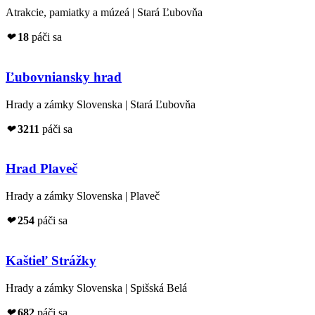
Atrakcie, pamiatky a múzeá | Stará Ľubovňa
❤
18
páči sa
Ľubovniansky hrad
Hrady a zámky Slovenska | Stará Ľubovňa
❤
3211
páči sa
Hrad Plaveč
Hrady a zámky Slovenska | Plaveč
❤
254
páči sa
Kaštieľ Strážky
Hrady a zámky Slovenska | Spišská Belá
❤
682
páči sa