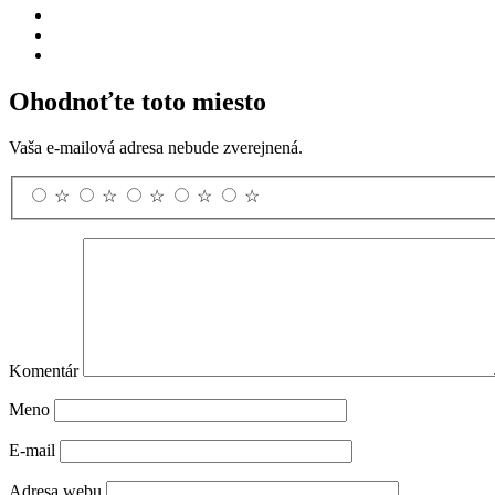
Ohodnoťte toto miesto
Vaša e-mailová adresa nebude zverejnená.
☆
☆
☆
☆
☆
Komentár
Meno
E-mail
Adresa webu