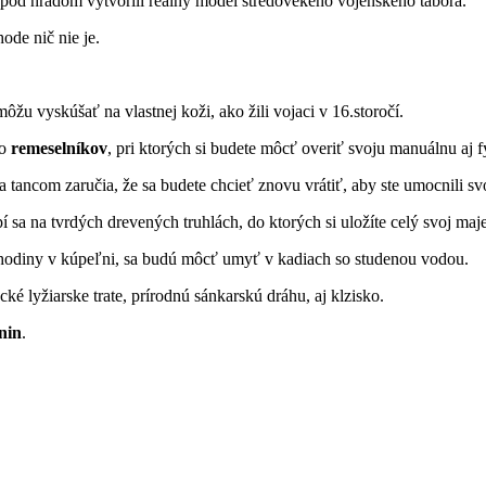
rí pod hradom vytvorili reálny model stredovekého vojenského tábora.
hode nič nie je.
žu vyskúšať na vlastnej koži, ako žili vojaci v 16.storočí.
vo
remeselníkov
, pri ktorých si budete môcť overiť svoju manuálnu aj 
 tancom zaručia, že sa budete chcieť znovu vrátiť, aby ste umocnili svo
pí sa na tvrdých drevených truhlách, do ktorých si uložíte celý svoj maj
vil hodiny v kúpeľni, sa budú môcť umyť v kadiach so studenou vodou.
cké lyžiarske trate, prírodnú sánkarskú dráhu, aj klzisko.
nin
.