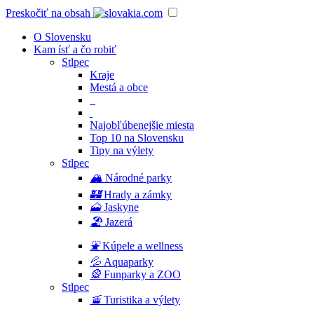
Preskočiť na obsah
O Slovensku
Kam ísť a čo robiť
Stlpec
Kraje
Mestá a obce
Najobľúbenejšie miesta
Top 10 na Slovensku
Tipy na výlety
Stlpec
🏔
Národné parky
🏰
Hrady a zámky
🗻
Jaskyne
🏖
Jazerá
⛲️
Kúpele a wellness
💦
Aquaparky
🎡
Funparky a ZOO
Stlpec
🚡
Turistika a výlety