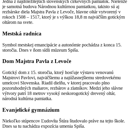
Jedna z najdôležitejších slovenských cirkevných pamiatok. Nielenže
je samotná budova Národnou kultúrnou pamiatkou, takisto sú aj
rezbárske diela Majstra Pavla z Levoče, hlavne oltár vytvorený v
rokoch 1508 – 1517, ktorý je s výškou 18,8 m najväčším gotickým
oltárom na svete.
Mestská radnica
Symbol mestskej emancipácie a autonómie pochádza z konca 15.
storočia. Dnes v ňom sídli múzeum Spiša.
Dom Majstra Pavla z Levoče
Gotický dom z 15. storočia, ktorý hosťuje výstavu venovanú
Majstrovi Pavlovi, najväčšiemu a najúžasnejšiemu stredovekému
umelcovi Slovenska. Riadil dielňu, v ktorej pracovalo plno
pozoruhodných maliarov, rezbárov a zlatníkov. Medzi jeho slávne
výtvory patrí 18 metrov vysoký neskorogotický drevený oltár,
národná kultúrna pamiatka.
Evanjelické gymnázium
Niekoľko stúpencov Ľudovíta Štúra študovalo práve na tejto škole.
Dnes sa tu nachádza expozícia umenia Spiša.