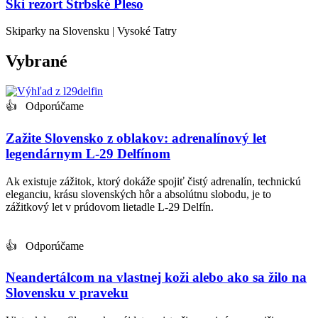
Ski rezort Štrbské Pleso
Skiparky na Slovensku | Vysoké Tatry
Vybrané
👍 Odporúčame
Zažite Slovensko z oblakov: adrenalínový let
legendárnym L-29 Delfínom
Ak existuje zážitok, ktorý dokáže spojiť čistý adrenalín, technickú
eleganciu, krásu slovenských hôr a absolútnu slobodu, je to
zážitkový let v prúdovom lietadle L-29 Delfín.
👍 Odporúčame
Neandertálcom na vlastnej koži alebo ako sa žilo na
Slovensku v praveku