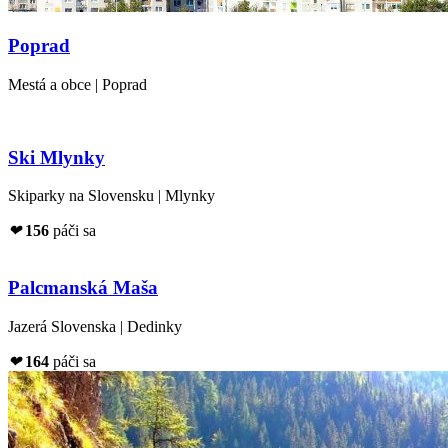
Poprad
Mestá a obce | Poprad
Ski Mlynky
Skiparky na Slovensku | Mlynky
❤
156
páči sa
Palcmanská Maša
Jazerá Slovenska | Dedinky
❤
164
páči sa