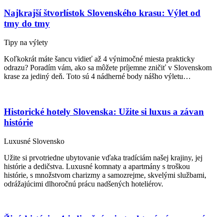
Najkrajší štvorlístok Slovenského krasu: Výlet od
tmy do tmy
Tipy na výlety
Koľkokrát máte šancu vidieť až 4 výnimočné miesta prakticky
odrazu? Poradím vám, ako sa môžete príjemne zničiť v Slovenskom
krase za jediný deň. Toto sú 4 nádherné body nášho výletu…
Historické hotely Slovenska: Užite si luxus a závan
histórie
Luxusné Slovensko
Užite si prvotriedne ubytovanie vďaka tradíciám našej krajiny, jej
histórie a dedičstva. Luxusné komnaty a apartmány s troškou
histórie, s množstvom charizmy a samozrejme, skvelými službami,
odrážajúcimi dlhoročnú prácu nadšených hoteliérov.