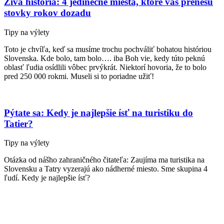
Živá história: 4 jedinečné miesta, ktoré vás prenesú
stovky rokov dozadu
Tipy na výlety
Toto je chvíľa, keď sa musíme trochu pochváliť bohatou históriou
Slovenska. Kde bolo, tam bolo…. iba Boh vie, kedy túto peknú
oblasť ľudia osídlili vôbec prvýkrát. Niektorí hovoria, že to bolo
pred 250 000 rokmi. Museli si to poriadne užiť!
Pýtate sa: Kedy je najlepšie ísť na turistiku do
Tatier?
Tipy na výlety
Otázka od nášho zahraničného čitateľa: Zaujíma ma turistika na
Slovensku a Tatry vyzerajú ako nádherné miesto. Sme skupina 4
ľudí. Kedy je najlepšie ísť?