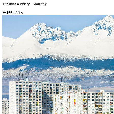
Turistika a výlety | Smižany
❤
166
páči sa