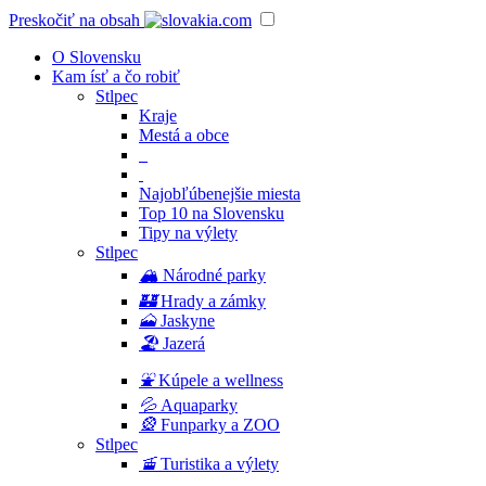
Preskočiť na obsah
O Slovensku
Kam ísť a čo robiť
Stlpec
Kraje
Mestá a obce
Najobľúbenejšie miesta
Top 10 na Slovensku
Tipy na výlety
Stlpec
🏔
Národné parky
🏰
Hrady a zámky
🗻
Jaskyne
🏖
Jazerá
⛲️
Kúpele a wellness
💦
Aquaparky
🎡
Funparky a ZOO
Stlpec
🚡
Turistika a výlety