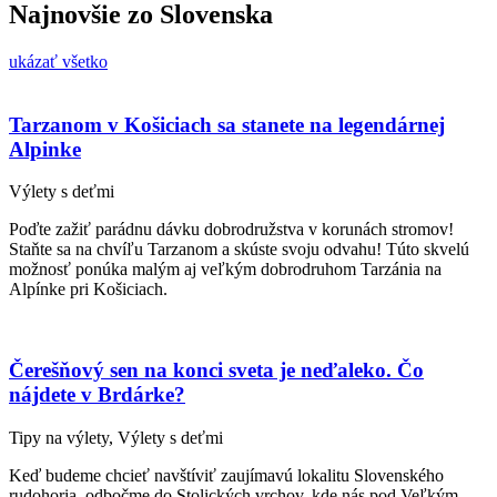
Najnovšie zo Slovenska
ukázať všetko
Tarzanom v Košiciach sa stanete na legendárnej
Alpinke
Výlety s deťmi
Poďte zažiť parádnu dávku dobrodružstva v korunách stromov!
Staňte sa na chvíľu Tarzanom a skúste svoju odvahu! Túto skvelú
možnosť ponúka malým aj veľkým dobrodruhom Tarzánia na
Alpínke pri Košiciach.
Čerešňový sen na konci sveta je neďaleko. Čo
nájdete v Brdárke?
Tipy na výlety, Výlety s deťmi
Keď budeme chcieť navštíviť zaujímavú lokalitu Slovenského
rudohoria, odbočme do Stolických vrchov, kde nás pod Veľkým