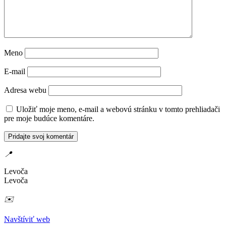
Meno
E-mail
Adresa webu
Uložiť moje meno, e-mail a webovú stránku v tomto prehliadači
pre moje budúce komentáre.
📍
Levoča
Levoča
✉️
Navštíviť web