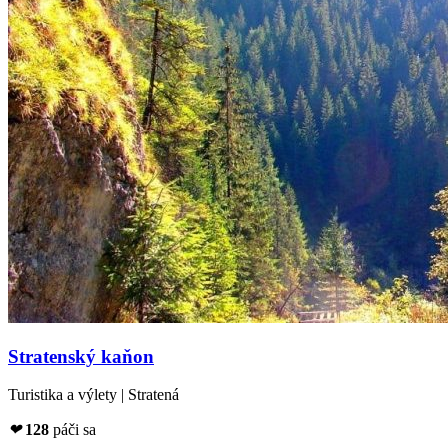
Stratenský kaňon
Turistika a výlety | Stratená
❤
128
páči sa