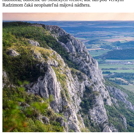
Radzimom čaká neopísateľná májová nádhera.