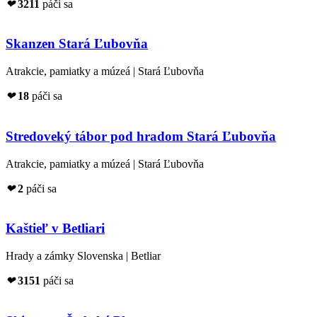
❤
3211
páči sa
Skanzen Stará Ľubovňa
Atrakcie, pamiatky a múzeá | Stará Ľubovňa
❤
18
páči sa
Stredoveký tábor pod hradom Stará Ľubovňa
Atrakcie, pamiatky a múzeá | Stará Ľubovňa
❤
2
páči sa
Kaštieľ v Betliari
Hrady a zámky Slovenska | Betliar
❤
3151
páči sa