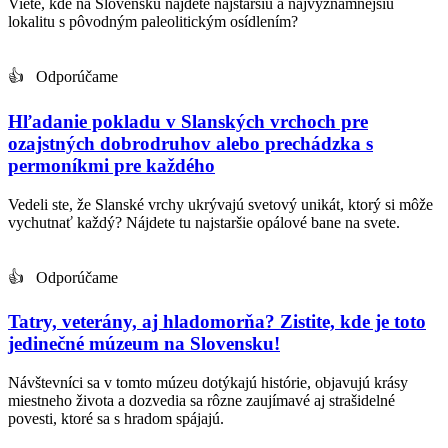
Viete, kde na Slovensku nájdete najstaršiu a najvýznamnejšiu
lokalitu s pôvodným paleolitickým osídlením?
👍 Odporúčame
Hľadanie pokladu v Slanských vrchoch pre
ozajstných dobrodruhov alebo prechádzka s
permoníkmi pre každého
Vedeli ste, že Slanské vrchy ukrývajú svetový unikát, ktorý si môže
vychutnať každý? Nájdete tu najstaršie opálové bane na svete.
👍 Odporúčame
Tatry, veterány, aj hladomorňa? Zistite, kde je toto
jedinečné múzeum na Slovensku!
Návštevníci sa v tomto múzeu dotýkajú histórie, objavujú krásy
miestneho života a dozvedia sa rôzne zaujímavé aj strašidelné
povesti, ktoré sa s hradom spájajú.