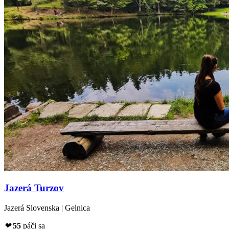
Jazerá Turzov
Jazerá Slovenska | Gelnica
❤
55
páči sa