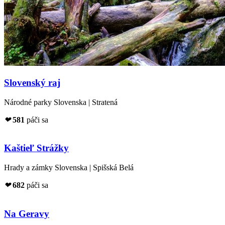
Slovenský raj
Národné parky Slovenska | Stratená
❤
581
páči sa
Kaštieľ Strážky
Hrady a zámky Slovenska | Spišská Belá
❤
682
páči sa
Na Geravy