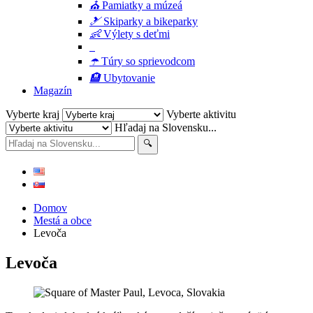
⛪
Pamiatky a múzeá
🎿
Skiparky a bikeparky
👶
Výlety s deťmi
☂️
Túry so sprievodcom
🏨
Ubytovanie
Magazín
Vyberte kraj
Vyberte aktivitu
Hľadaj na Slovensku...
Domov
Mestá a obce
Levoča
Levoča