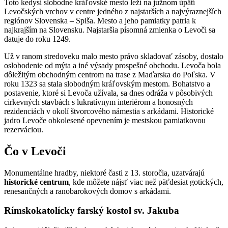
Toto kedysi slobodné kráľovské mesto leží na južnom úpätí
Levočských vrchov v centre jedného z najstarších a najvýraznejších
regiónov Slovenska – Spiša. Mesto a jeho pamiatky patria k
najkrajším na Slovensku. Najstaršia písomná zmienka o Levoči sa
datuje do roku 1249.
Už v ranom stredoveku malo mesto právo skladovať zásoby, dostalo
oslobodenie od mýta a iné výsady prospešné obchodu. Levoča bola
dôležitým obchodným centrom na trase z Maďarska do Poľska. V
roku 1323 sa stala slobodným kráľovským mestom. Bohatstvo a
postavenie, ktoré si Levoča užívala, sa dnes odráža v pôsobivých
cirkevných stavbách s lukratívnym interiérom a honosných
rezidenciách v okolí štvorcového námestia s arkádami. Historické
jadro Levoče obkolesené opevnením je mestskou pamiatkovou
rezerváciou.
Čo v Levoči
Monumentálne hradby, niektoré časti z 13. storočia, uzatvárajú
historické centrum
, kde môžete nájsť viac než päťdesiat gotických,
renesančných a ranobarokových domov s arkádami.
Rímskokatolícky farský kostol sv. Jakuba