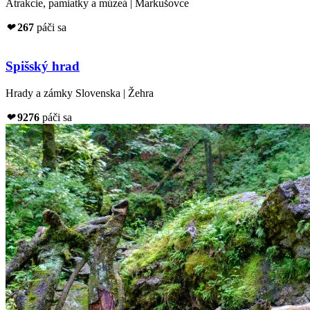
Atrakcie, pamiatky a múzeá | Markušovce
❤
267
páči sa
Spišský hrad
Hrady a zámky Slovenska | Žehra
❤
9276
páči sa