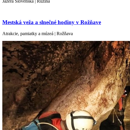
Jazerá Slovenska | Ružiná
Mestská veža a slnečné hodiny v Rožňave
Atrakcie, pamiatky a múzeá | Rožňava