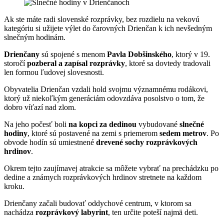
Ak ste máte radi slovenské rozprávky, bez rozdielu na vekovú
kategóriu si užijete výlet do čarovných Drienčan k ich nevšedným
slnečným hodinám.
Drienčany
sú spojené s menom
Pavla Dobšinského
, ktorý v 19.
storočí
pozberal a zapísal rozprávky
, ktoré sa dovtedy tradovali
len formou ľudovej slovesnosti.
Obyvatelia Drienčan vzdali hold svojmu významnému rodákovi,
ktorý už niekoľkým generáciám odovzdáva posolstvo o tom, že
dobro víťazí nad zlom.
Na jeho počesť boli
na kopci za dedinou
vybudované
slnečné
hodiny
, ktoré sú postavené na zemi s priemerom
sedem metrov
. Po
obvode hodín sú umiestnené
drevené sochy rozprávkových
hrdinov
.
Okrem tejto zaujímavej atrakcie sa môžete vybrať na prechádzku po
dedine a známych rozprávkových hrdinov stretnete na každom
kroku.
Drienčany začali budovať oddychové centrum, v ktorom sa
nachádza
rozprávkový labyrint
, ten určite poteší najmä deti.