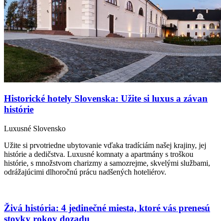
Historické hotely Slovenska: Užite si luxus a závan
histórie
Luxusné Slovensko
Užite si prvotriedne ubytovanie vďaka tradíciám našej krajiny, jej
histórie a dedičstva. Luxusné komnaty a apartmány s troškou
histórie, s množstvom charizmy a samozrejme, skvelými službami,
odrážajúcimi dlhoročnú prácu nadšených hoteliérov.
Živá história: 4 jedinečné miesta, ktoré vás prenesú
stovky rokov dozadu