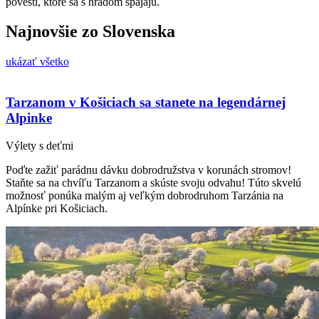
povesti, ktoré sa s hradom spájajú.
Najnovšie zo Slovenska
ukázať všetko
Tarzanom v Košiciach sa stanete na legendárnej
Alpinke
Výlety s deťmi
Poďte zažiť parádnu dávku dobrodružstva v korunách stromov!
Staňte sa na chvíľu Tarzanom a skúste svoju odvahu! Túto skvelú
možnosť ponúka malým aj veľkým dobrodruhom Tarzánia na
Alpínke pri Košiciach.