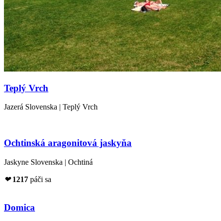
Teplý Vrch
Jazerá Slovenska | Teplý Vrch
Ochtinská aragonitová jaskyňa
Jaskyne Slovenska | Ochtiná
❤
1217
páči sa
Domica