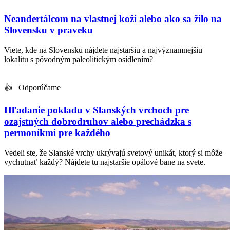
Neandertálcom na vlastnej koži alebo ako sa žilo na
Slovensku v praveku
Viete, kde na Slovensku nájdete najstaršiu a najvýznamnejšiu
lokalitu s pôvodným paleolitickým osídlením?
👍 Odporúčame
Hľadanie pokladu v Slanských vrchoch pre
ozajstných dobrodruhov alebo prechádzka s
permoníkmi pre každého
Vedeli ste, že Slanské vrchy ukrývajú svetový unikát, ktorý si môže
vychutnať každý? Nájdete tu najstaršie opálové bane na svete.