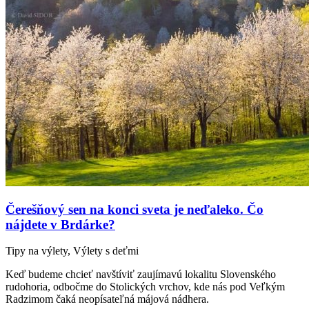
Čerešňový sen na konci sveta je neďaleko. Čo
nájdete v Brdárke?
Tipy na výlety, Výlety s deťmi
Keď budeme chcieť navštíviť zaujímavú lokalitu Slovenského
rudohoria, odbočme do Stolických vrchov, kde nás pod Veľkým
Radzimom čaká neopísateľná májová nádhera.