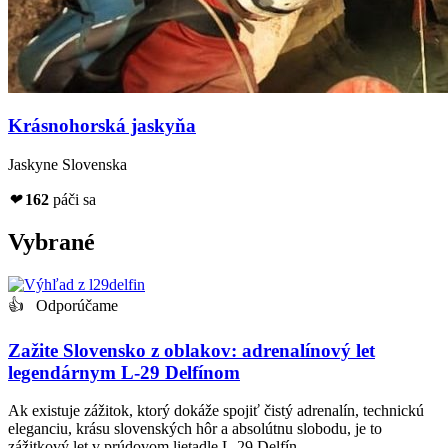
Krásnohorská jaskyňa
Jaskyne Slovenska
❤
162
páči sa
Vybrané
👍 Odporúčame
Zažite Slovensko z oblakov: adrenalínový let
legendárnym L-29 Delfínom
Ak existuje zážitok, ktorý dokáže spojiť čistý adrenalín, technickú
eleganciu, krásu slovenských hôr a absolútnu slobodu, je to
zážitkový let v prúdovom lietadle L-29 Delfín.