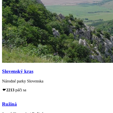
Slovenský kras
Národné parky Slovenska
❤
2213
páči sa
Ružiná