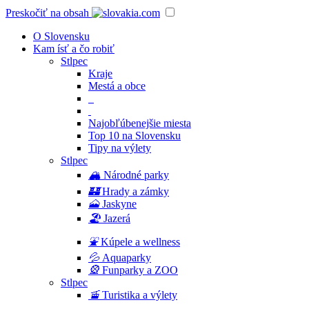
Preskočiť na obsah
O Slovensku
Kam ísť a čo robiť
Stlpec
Kraje
Mestá a obce
Najobľúbenejšie miesta
Top 10 na Slovensku
Tipy na výlety
Stlpec
🏔
Národné parky
🏰
Hrady a zámky
🗻
Jaskyne
🏖
Jazerá
⛲️
Kúpele a wellness
💦
Aquaparky
🎡
Funparky a ZOO
Stlpec
🚡
Turistika a výlety