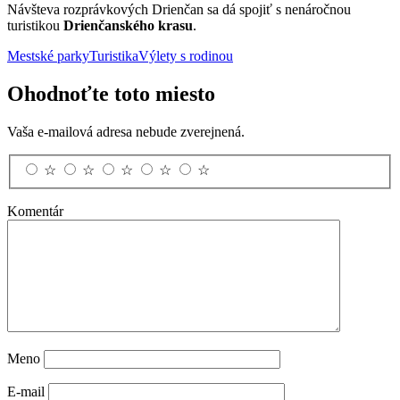
Návšteva rozprávkových Drienčan sa dá spojiť s nenáročnou
turistikou
Drienčanského krasu
.
Mestské parky
Turistika
Výlety s rodinou
Ohodnoťte toto miesto
Vaša e-mailová adresa nebude zverejnená.
☆
☆
☆
☆
☆
Komentár
Meno
E-mail