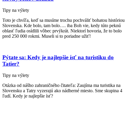
Tipy na výlety
Toto je chvíľa, keď sa musíme trochu pochváliť bohatou históriou
Slovenska. Kde bolo, tam bolo…. iba Boh vie, kedy túto peknú
oblasť ľudia osídlili vôbec prvýkrát. Niektorí hovoria, že to bolo
pred 250 000 rokmi. Museli si to poriadne užiť!
Pýtate sa: Kedy je najlepšie ísť na turistiku do
Tatier?
Tipy na výlety
Otázka od nášho zahraničného čitateľa: Zaujíma ma turistika na
Slovensku a Tatry vyzerajú ako nádherné miesto. Sme skupina 4
ľudí. Kedy je najlepšie ísť?