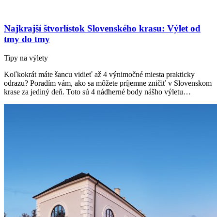
Najkrajší štvorlístok Slovenského krasu: Výlet od
tmy do tmy
Tipy na výlety
Koľkokrát máte šancu vidieť až 4 výnimočné miesta prakticky
odrazu? Poradím vám, ako sa môžete príjemne zničiť v Slovenskom
krase za jediný deň. Toto sú 4 nádherné body nášho výletu…