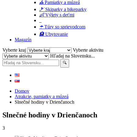
⛪
Pamiatky a múzeá
🎿
Skiparky a bikeparky
👶
Výlety s deťmi
☂️
Túry so sprievodcom
🏨
Ubytovanie
Magazín
Vyberte kraj
Vyberte aktivitu
Hľadaj na Slovensku...
Domov
Atrakcie, pamiatky a múzeá
Slnečné hodiny v Drienčanoch
Slnečné hodiny v Drienčanoch
3