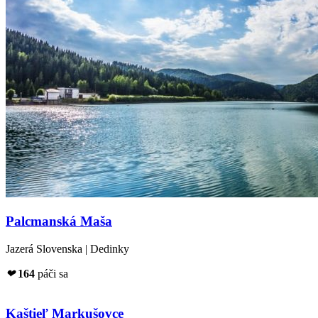
Palcmanská Maša
Jazerá Slovenska | Dedinky
❤
164
páči sa
Kaštieľ Markušovce