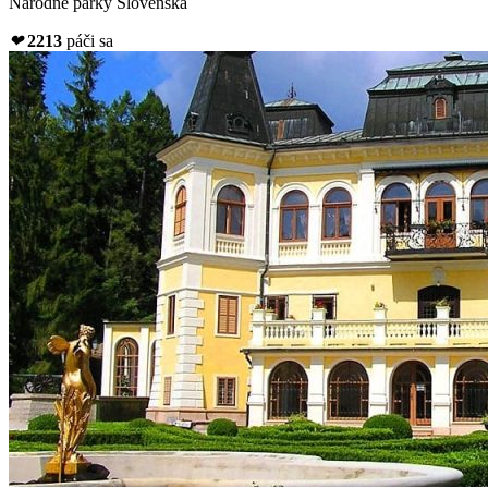
Národné parky Slovenska
❤
2213
páči sa