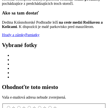
pochádzajúce z predchádzajúcich troch storočí.
Ako sa tam dostať
Dedina Krásnohorské Podhradie leží
na ceste medzi Rožňavou a
Košicami
. K dispozícii je malé parkovisko pred mauzóleom.
Hrady a zámky
Pamiatky
Vybrané fotky
Ohodnoťte toto miesto
Vaša e-mailová adresa nebude zverejnená.
☆
☆
☆
☆
☆