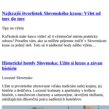
Najkrajší štvorlístok Slovenského krasu: Výlet od
tmy do tmy
Tipy na výlety
Koľkokrát máte šancu vidieť až 4 výnimočné miesta prakticky
odrazu? Poradím vám, ako sa môžete príjemne zničiť v Slovenskom
krase za jediný deň. Toto sú 4 nádherné body nášho výletu…
Historické hotely Slovenska: Užite si luxus a závan
histórie
Luxusné Slovensko
Užite si prvotriedne ubytovanie vďaka tradíciám našej krajiny, jej
histórie a dedičstva. Luxusné komnaty a apartmány s troškou
histórie, s množstvom charizmy a samozrejme, skvelými službami,
odrážajúcimi dlhoročnú prácu nadšených hoteliérov.