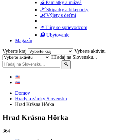
⛪
Pamiatky a múzeá
🎿
Skiparky a bikeparky
👶
Výlety s deťmi
☂️
Túry so sprievodcom
🏨
Ubytovanie
Magazín
Vyberte kraj
Vyberte aktivitu
Hľadaj na Slovensku...
Domov
Hrady a zámky Slovenska
Hrad Krásna Hôrka
Hrad Krásna Hôrka
364