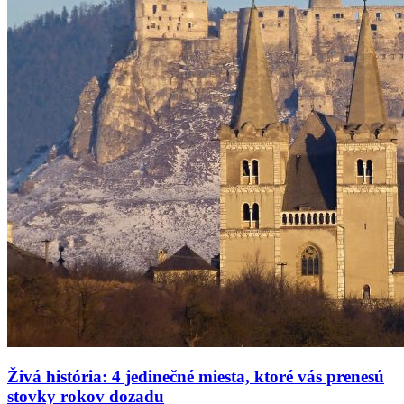
Živá história: 4 jedinečné miesta, ktoré vás prenesú
stovky rokov dozadu