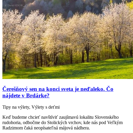
Čerešňový sen na konci sveta je neďaleko. Čo
nájdete v Brdárke?
Tipy na výlety, Výlety s deťmi
Keď budeme chcieť navštíviť zaujímavú lokalitu Slovenského
rudohoria, odbočme do Stolických vrchov, kde nás pod Veľkým
Radzimom čaká neopísateľná májová nádhera.