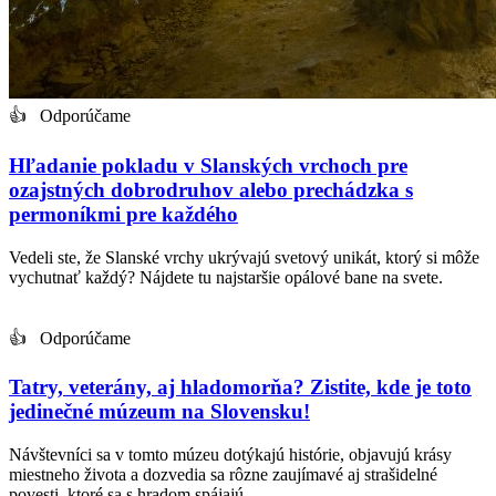
👍 Odporúčame
Hľadanie pokladu v Slanských vrchoch pre
ozajstných dobrodruhov alebo prechádzka s
permoníkmi pre každého
Vedeli ste, že Slanské vrchy ukrývajú svetový unikát, ktorý si môže
vychutnať každý? Nájdete tu najstaršie opálové bane na svete.
👍 Odporúčame
Tatry, veterány, aj hladomorňa? Zistite, kde je toto
jedinečné múzeum na Slovensku!
Návštevníci sa v tomto múzeu dotýkajú histórie, objavujú krásy
miestneho života a dozvedia sa rôzne zaujímavé aj strašidelné
povesti, ktoré sa s hradom spájajú.