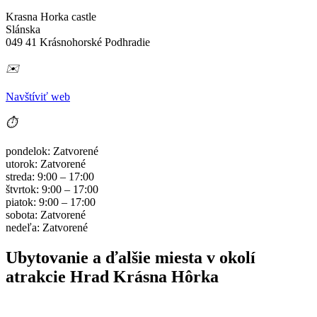
Krasna Horka castle
Slánska
049 41 Krásnohorské Podhradie
✉️
Navštíviť web
⏱️
pondelok: Zatvorené
utorok: Zatvorené
streda: 9:00 – 17:00
štvrtok: 9:00 – 17:00
piatok: 9:00 – 17:00
sobota: Zatvorené
nedeľa: Zatvorené
Ubytovanie a ďalšie miesta v okolí
atrakcie Hrad Krásna Hôrka