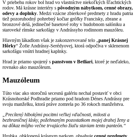
V priebehu rokov bol hrad vo vlastníctve niekoľkých šľachtických
rodov. Má krásne interiéry s
pôvodným nábytkom, cenné obrazy,
odevy a doplnky
. Medzi vzácne zbierkové predmety z hradu patria
tiež pozoruhodný pohrebný kočiar grófky Francisky, zbrane a
bronzové delá, jedinečné basetové rohy v hudobnom salóniku a
staroveké rímske sarkofágy v Andrássyho rodinnom mauzóleu.
Hlavným lákadlom však je zakonzervované telo „
panej Krásnej
Hôrky
“ Žofie Andrássy-Serédyovej, ktorá odpočíva v sklenenom
sarkofágu vnútri hradnej kaplnky.
Hrad je priamo spojený s
panstvom v Betliari
, ktoré je neďaleko,
rovnako ako mauzóleum.
Mauzóleum
Túto viac ako storočnú secesnú galériu nechal postaviť v obci
Krásnohorské Podhradie priamo pod hradom Dénes Andrássy pre
svoju manželku, ktorá práve zomrela po 36 rokoch manželstva.
„Precítený hlbokými pocitmi veľkej vďačnosti, milosti a
bezhraničnej lásky, požehnaným pozostatkom mojej drahej ženy a
na dôkaz môjho večne trvajúceho žiaľu staviam tento panteón.“
Hrobka, obklopená krásnym parkom, obsahuje
cenné predmety