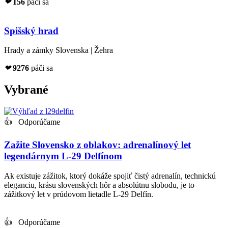
❤
156
páči sa
Spišský hrad
Hrady a zámky Slovenska | Žehra
❤
9276
páči sa
Vybrané
👍 Odporúčame
Zažite Slovensko z oblakov: adrenalínový let
legendárnym L-29 Delfínom
Ak existuje zážitok, ktorý dokáže spojiť čistý adrenalín, technickú
eleganciu, krásu slovenských hôr a absolútnu slobodu, je to
zážitkový let v prúdovom lietadle L-29 Delfín.
👍 Odporúčame