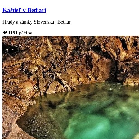
Kaštieľ v Betliari
Hrady a zámky Slovenska | Betliar
❤
3151
páči sa