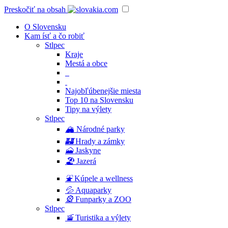
Preskočiť na obsah
O Slovensku
Kam ísť a čo robiť
Stlpec
Kraje
Mestá a obce
Najobľúbenejšie miesta
Top 10 na Slovensku
Tipy na výlety
Stlpec
🏔
Národné parky
🏰
Hrady a zámky
🗻
Jaskyne
🏖
Jazerá
⛲️
Kúpele a wellness
💦
Aquaparky
🎡
Funparky a ZOO
Stlpec
🚡
Turistika a výlety