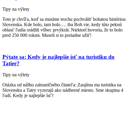
Tipy na výlety
Toto je chvíľa, keď sa musíme trochu pochváliť bohatou históriou
Slovenska. Kde bolo, tam bolo…. iba Boh vie, kedy túto peknú
oblasť ľudia osídlili vôbec prvýkrát. Niektorí hovoria, že to bolo
pred 250 000 rokmi. Museli si to poriadne užiť!
Pýtate sa: Kedy je najlepšie ísť na turistiku do
Tatier?
Tipy na výlety
Otázka od nášho zahraničného čitateľa: Zaujíma ma turistika na
Slovensku a Tatry vyzerajú ako nádherné miesto. Sme skupina 4
ľudí. Kedy je najlepšie ísť?